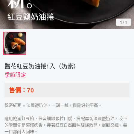
1
/
1
鹽花紅豆奶油捲1入（奶素）
季節限定
售價：
70
綿密紅豆 × 法國鹽奶油，一甜一鹹，剛剛好的平衡。
選用飽滿紅豆餡，保留細緻顆粒口感，搭配厚切法國鹽奶油，咬下
的瞬間先是濃郁奶香，接著紅豆自然甜味緩緩散開，鹹甜交織，每
一口都耐人回味。