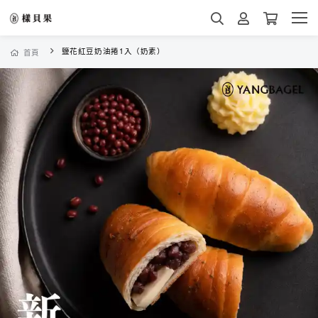
鹽花紅豆奶油捲1入（奶素）
首頁