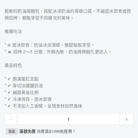
鬆軟的奶油捲麵包，搭配冰涼奶油的滑順口感，不論退冰即食或微
微回烤，都能享受不同層次的美味。
推薦吃法
* ❄️ 退冰即食：奶油冰涼滑順，像甜點般享受。
* 🔥 回烤 2～3 分鐘：外酥內軟，奶油微微融化更迷人。
產品特色
* ✔ 飽滿蜜紅豆餡
* ✔ 厚切法國鹽奶油
* ✔ 鹹甜黃金比例
* ✔ 冷凍保存・退冰即食
* ✔ 不添加人工香精，呈現食材自然風味
-
+
滿額免運
消費滿$1399免運費！
全店