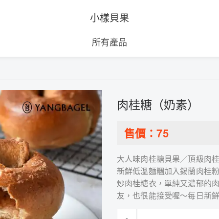
小樣貝果
所有產品
肉桂糖（奶素）
售價：
75
大人味肉桂糖貝果／頂級肉
新鮮低溫麵糰加入錫蘭肉桂
炒肉桂糖衣，單純又濃郁的
友，也很能接受喔～每日新
-