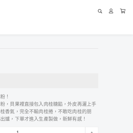
桂粉！
粉粉，貝果裡直接包入肉桂糖餡，外皮再灑上手
肉桂香氣，完全不輸肉桂捲，不敢吃肉桂的朋
鮮出爐，下單才進入生產製做，新鮮有感！
+