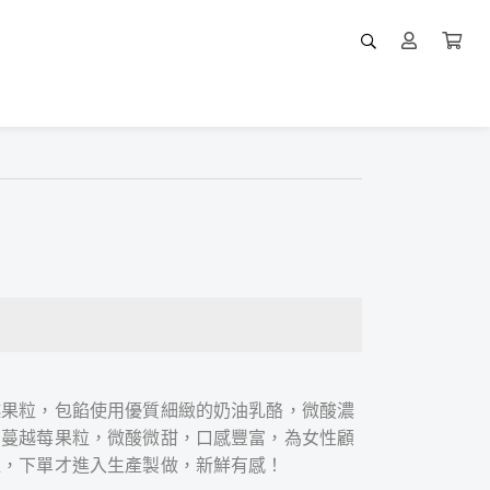
）
越果粒，包餡使用優質細緻的奶油乳酪，微酸濃
的蔓越莓果粒，微酸微甜，口感豐富，為女性顧
爐，下單才進入生產製做，新鮮有感！