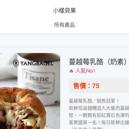
小樣貝果
所有產品
蔓越莓乳酪（奶素
🔥 人氣No1
售價：
75
蔓越莓乳酪／銷售冠軍！
新鮮低溫麵糰混入大量的蔓
郁，一顆顆有如紅寶石色澤
客票選第一名！每日新鮮出