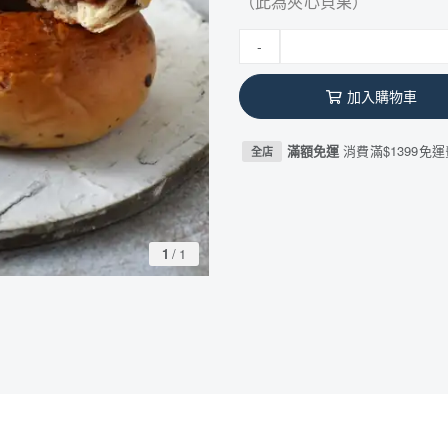
（此為夾心貝果）
-
加入購物車
滿額免運
消費滿$1399免
全店
1
/
1