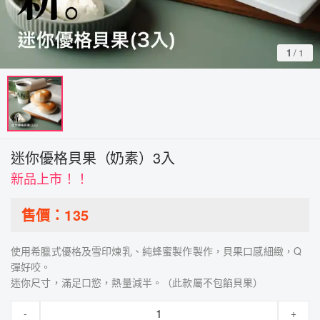
1
/
1
迷你優格貝果（奶素）3入
新品上市！！
售價：
135
使用希臘式優格及雪印煉乳、純蜂蜜製作製作，貝果口感細緻，Q
彈好咬。
迷你尺寸，滿足口慾，熱量減半。（此款屬不包餡貝果）
-
+